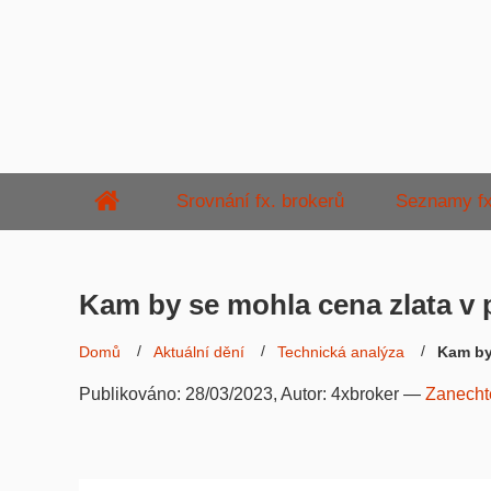
Srovnání fx. brokerů
Seznamy fx
Kam by se mohla cena zlata v 
Domů
Aktuální dění
Technická analýza
Kam by
Publikováno:
28/03/2023
, Autor:
4xbroker
—
Zanecht