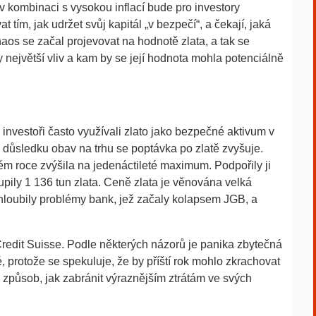
rá v kombinaci s vysokou inflací bude pro investory
tím, jak udržet svůj kapitál „v bezpečí“, a čekají, jaká
aos se začal projevovat na hodnotě zlata, a tak se
y největší vliv a kam by se její hodnota mohla potenciálně
y investoři často využívali zlato jako bezpečné aktivum v
. V důsledku obav na trhu se poptávka po zlatě zvyšuje.
ém roce zvýšila na jedenáctileté maximum. Podpořily ji
pily 1 136 tun zlata. Ceně zlata je věnována velká
rohloubily problémy bank, jež začaly kolapsem JGB, a
redit Suisse. Podle některých názorů je panika zbytečná
, protože se spekuluje, že by příští rok mohlo zkrachovat
ý způsob, jak zabránit výraznějším ztrátám ve svých