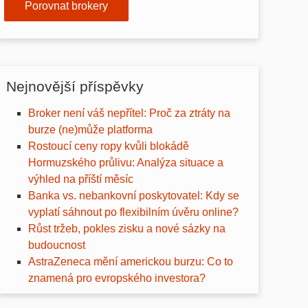
Porovnat brokery
Nejnovější příspěvky
Broker není váš nepřítel: Proč za ztráty na
burze (ne)může platforma
Rostoucí ceny ropy kvůli blokádě
Hormuzského průlivu: Analýza situace a
výhled na příští měsíc
Banka vs. nebankovní poskytovatel: Kdy se
vyplatí sáhnout po flexibilním úvěru online?
Růst tržeb, pokles zisku a nové sázky na
budoucnost
AstraZeneca mění americkou burzu: Co to
znamená pro evropského investora?