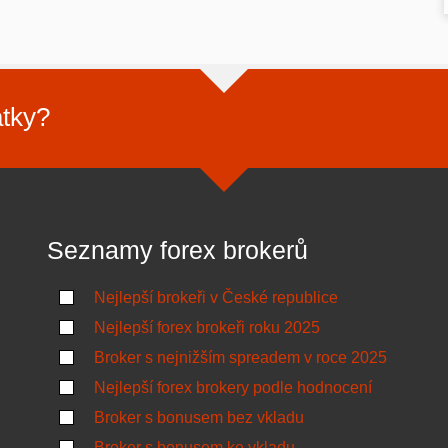
atky?
Seznamy forex brokerů
Nejlepší brokeři v České republice
Nejlepší forex brokeři roku 2025
Broker s nejnižším spreadem v roce 2025
Nejlepší forex brokery podle hodnocení
Broker s bonusem bez vkladu
Broker s bonusem ke vkladu