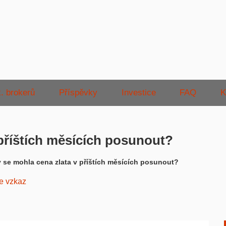
. brokerů
Příspěvky
Investice
FAQ
K
příštích měsících posunout?
 se mohla cena zlata v příštích měsících posunout?
e vzkaz