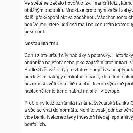
Ve světě se začalo hovořit o tzv. finanční krizi, kte
obtížným obdobím. Mnozí se proto nyní začali zabývat 
další překvapení aktiva zasáhnou. Všechen tento ch
podívejme, které události mají na cenu této komodit
posunout.
Nestabilita trhu
Cenu zlata určují síly nabídky a poptávky. Historick
obdobích nejistoty nebo jako zajištění proti inflaci
Podle Světové rady pro zlato se poptávka v uplynul
především nákupy centrálních bank, které loni nakou
pozornost kvůli volatilitě na trhu, kterou výrazně p
následně tento trend nabral na síle i v Evropě.
Problémy totiž oznámila i známá švýcarská banka C
a vše se vrátí do normálu. Není to však jednoznačné
více bank. Nakonec tedy investoři hledají spolehliv
portfoliích.