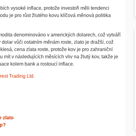
bích vysoké inflace, protože investoři měli tendenci
odu je pro růst žlutého kovu klíčová měnová politika
omodita denominováno v amerických dolarech, což vytváří
 dolar vůči ostatním měnám roste, zlato je dražší, což
lesá, cena zlata roste, protože kov je pro zahraniční
mít v následujících měsících vliv na žlutý kov, takže je
uace kolem bank a rostoucí inflace.
est Trading Ltd.
 zlato
up?