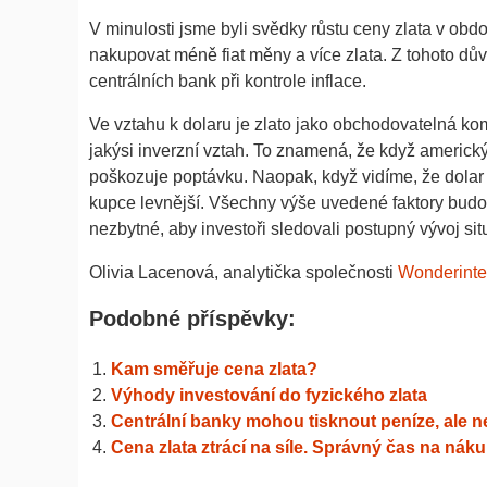
V minulosti jsme byli svědky růstu ceny zlata v obdo
nakupovat méně fiat měny a více zlata. Z tohoto dův
centrálních bank při kontrole inflace.
Ve vztahu k dolaru je zlato jako obchodovatelná k
jakýsi inverzní vztah. To znamená, že když americký
poškozuje poptávku. Naopak, když vidíme, že dolar k
kupce levnější. Všechny výše uvedené faktory budou 
nezbytné, aby investoři sledovali postupný vývoj sit
Olivia Lacenová, analytička společnosti
Wonderinter
Podobné příspěvky:
Kam směřuje cena zlata?
Výhody investování do fyzického zlata
Centrální banky mohou tisknout peníze, ale ne
Cena zlata ztrácí na síle. Správný čas na nák