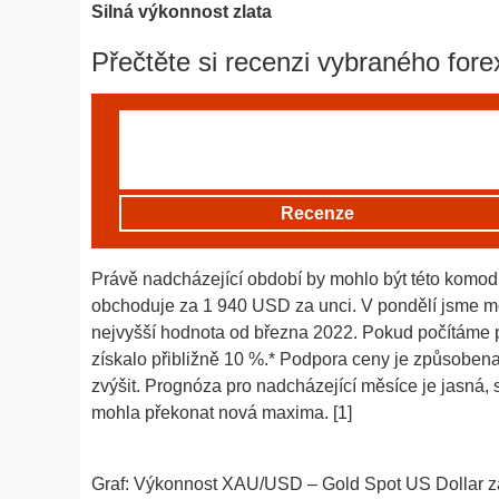
Silná výkonnost zlata
Přečtěte si recenzi vybraného fore
Recenze
Právě nadcházející období by mohlo být této komod
obchoduje za 1 940 USD za unci. V pondělí jsme moh
nejvyšší hodnota od března 2022. Pokud počítáme p
získalo přibližně 10 %.* Podpora ceny je způsoben
zvýšit. Prognóza pro nadcházející měsíce je jasná,
mohla překonat nová maxima. [1]
Graf: Výkonnost XAU/USD – Gold Spot US Dollar za p