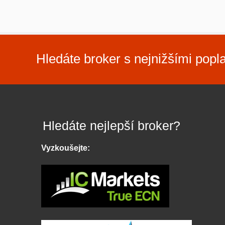
Hledáte broker s nejnižšími popl
Hledáte nejlepší broker?
Vyzkoušejte: