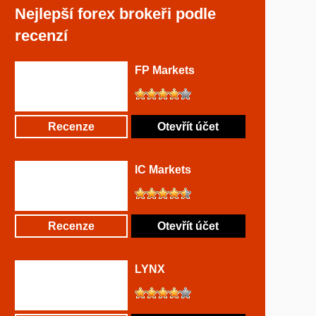
Nejlepší forex brokeři podle
recenzí
FP Markets
Recenze
Otevřít účet
IC Markets
Recenze
Otevřít účet
LYNX