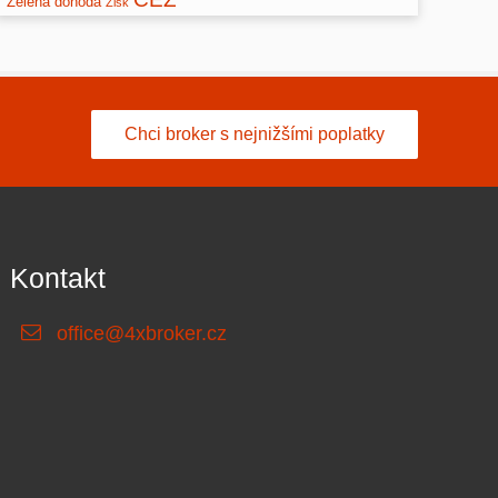
Zelená dohoda
Zisk
Chci broker s nejnižšími poplatky
Kontakt
office@4xbroker.cz