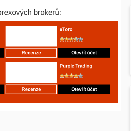
orexových brokerů:
eToro
Recenze
Otevřít účet
Purple Trading
Recenze
Otevřít účet