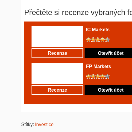
Přečtěte si recenze vybraných f
IC Markets
Recenze
Otevřít účet
FP Markets
Recenze
Otevřít účet
Štítky:
Investice