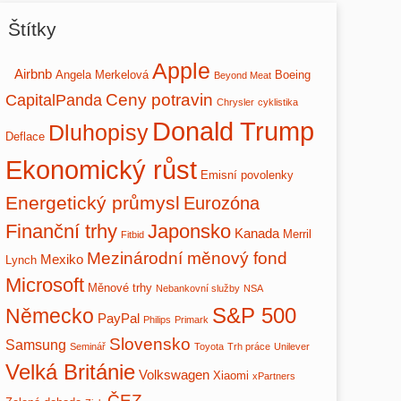
Štítky
Apple
Airbnb
Angela Merkelová
Boeing
Beyond Meat
Ceny potravin
CapitalPanda
Chrysler
cyklistika
Donald Trump
Dluhopisy
Deflace
Ekonomický růst
Emisní povolenky
Energetický průmysl
Eurozóna
Finanční trhy
Japonsko
Kanada
Merril
Fitbid
Mezinárodní měnový fond
Mexiko
Lynch
Microsoft
Měnové trhy
Nebankovní služby
NSA
S&P 500
Německo
PayPal
Philips
Primark
Slovensko
Samsung
Seminář
Toyota
Trh práce
Unilever
Velká Británie
Volkswagen
Xiaomi
xPartners
ČEZ