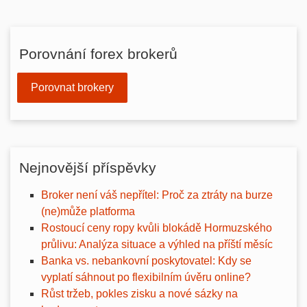
Porovnání forex brokerů
Porovnat brokery
Nejnovější příspěvky
Broker není váš nepřítel: Proč za ztráty na burze
(ne)může platforma
Rostoucí ceny ropy kvůli blokádě Hormuzského
průlivu: Analýza situace a výhled na příští měsíc
Banka vs. nebankovní poskytovatel: Kdy se
vyplatí sáhnout po flexibilním úvěru online?
Růst tržeb, pokles zisku a nové sázky na