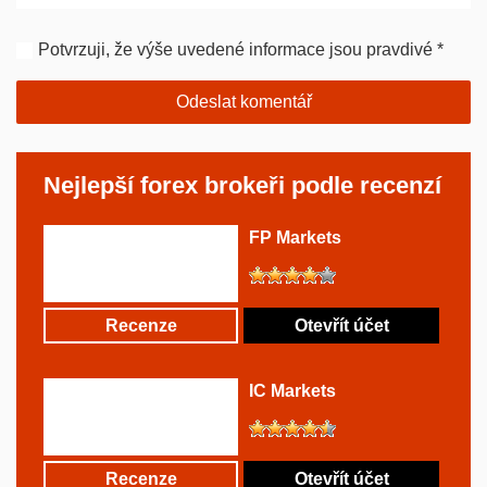
Potvrzuji, že výše uvedené informace jsou pravdivé
*
Nejlepší forex brokeři podle recenzí
FP Markets
Recenze
Otevřít účet
IC Markets
Recenze
Otevřít účet