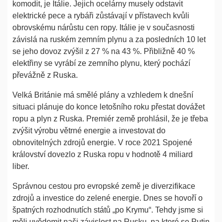
komodit, je Itálie. Jejich ocelárny musely odstavit
elektrické pece a rybáři zůstávají v přístavech kvůli
obrovskému nárůstu cen ropy. Itálie je v současnosti
závislá na ruském zemním plynu a za posledních 10 let
se jeho dovoz zvýšil z 27 % na 43 %. Přibližně 40 %
elektřiny se vyrábí ze zemního plynu, který pochází
převážně z Ruska.
Velká Británie má smělé plány a vzhledem k dnešní
situaci plánuje do konce letošního roku přestat dovážet
ropu a plyn z Ruska. Premiér země prohlásil, že je třeba
zvýšit výrobu větrné energie a investovat do
obnovitelných zdrojů energie. V roce 2021 Spojené
království dovezlo z Ruska ropu v hodnotě 4 miliard
liber.
Správnou cestou pro evropské země je diverzifikace
zdrojů a investice do zelené energie. Dnes se hovoří o
špatných rozhodnutích států „po Krymu“. Tehdy jsme si
měli uvědomit naši závislost na Rusku, na které se Putin