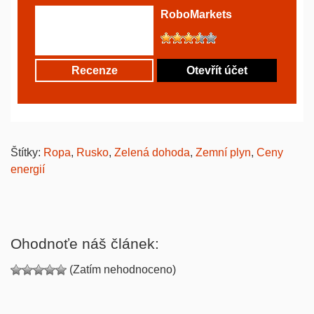
RoboMarkets
Recenze
Otevřít účet
Štítky:
Ropa
,
Rusko
,
Zelená dohoda
,
Zemní plyn
,
Ceny
energií
Ohodnoťe náš článek:
(Zatím nehodnoceno)