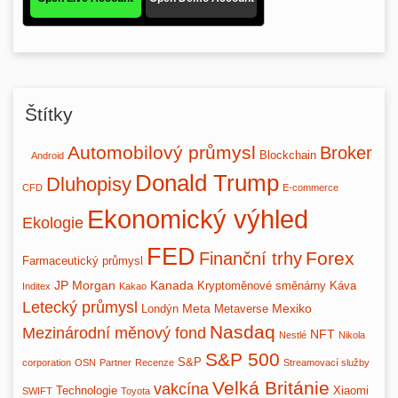
Štítky
Automobilový průmysl
Broker
Blockchain
Android
Donald Trump
Dluhopisy
CFD
E-commerce
Ekonomický výhled
Ekologie
FED
Forex
Finanční trhy
Farmaceutický průmysl
JP Morgan
Kanada
Kryptoměnové směnárny
Káva
Inditex
Kakao
Letecký průmysl
Meta
Mexiko
Londýn
Metaverse
Nasdaq
Mezinárodní měnový fond
NFT
Nestlé
Nikola
S&P 500
S&P
corporation
OSN
Partner
Recenze
Streamovací služby
Velká Británie
vakcína
Technologie
Xiaomi
SWIFT
Toyota