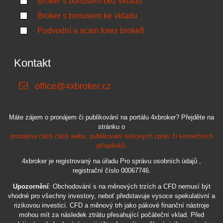
Broker s bonusem bez vkladu
Broker s bonusem ke vkladu
Podvodní a scam forex brokeři
Kontakt
office@4xbroker.cz
Máte zájem o pronájem či publikování na portálu 4xbroker? Přejděte na
stránku o
pronájmu části části webu, publikování tiskových zpráv či komerčních
příspěvků.
4xbroker je registrovaný na úřadu Pro správu osobních údajů ,
registrační číslo 00067746.
Upozornění
: Obchodování s na měnových trzích a CFD nemusí být
vhodné pro všechny investory, neboť představuje vysoce spekulativní a
rizikovou investici. CFD a měnový trh jako pákové finanční nástroje
mohou mít za následek ztrátu přesahující počáteční vklad. Před