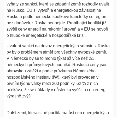
vyňaty ze sankcí, které se západní země rozhodly uvalit
na Rusko. EU si vytvořila energetickou závislost na
Rusku a podle německé spolkové kancléřky se region
bez dodávek z Ruska neobejde. Probíhající konflikt již
zvýšil ceny energií na rekordní úroveň a v EU se hovoří
o hluboké energetické a hospodářské krizi.
Uvalení sankcí na dovoz energetických surovin z Ruska
by bylo problémem téměř pro všechny evropské země.
V Německu by se to mohlo týkat až více než 2/3
německých průmyslových podniků. Rostoucí ceny jsou
obrovskou zátěží a podle průzkumu Německého
hospodářského institutu (IW), který byl proveden v
prvním týdnu války mezi 200 podniky, 62 % z nich
očekává, že se náklady v důsledku vyšších cen energií
výrazně zvýší.
Další zemí, která silně pocítila nárůst cen energetických