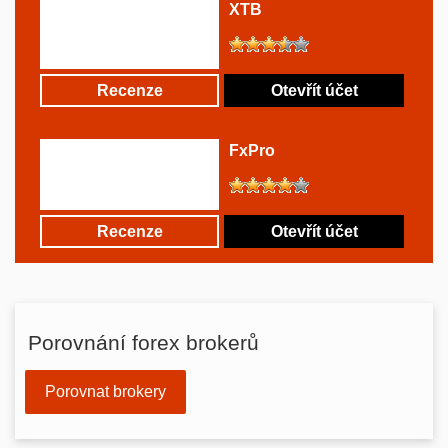
XTB
Recenze
Otevřít účet
FxPro
Recenze
Otevřít účet
Porovnání forex brokerů
Porovnat brokery