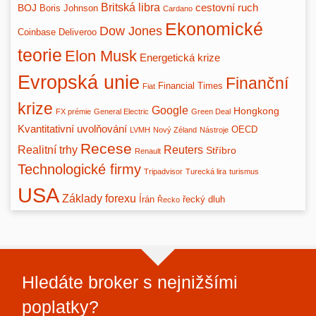
Britská libra
BOJ
cestovní ruch
Boris Johnson
Cardano
Ekonomické
Dow Jones
Coinbase
Deliveroo
teorie
Elon Musk
Energetická krize
Evropská unie
Finanční
Financial Times
Fiat
krize
Google
Hongkong
FX prémie
General Electric
Green Deal
Kvantitativní uvolňování
OECD
LVMH
Nový Zéland
Nástroje
Recese
Realitní trhy
Reuters
Stříbro
Renault
Technologické firmy
Tripadvisor
Turecká lira
turismus
USA
Základy forexu
Írán
řecký dluh
Řecko
Hledáte broker s nejnižšími
poplatky?