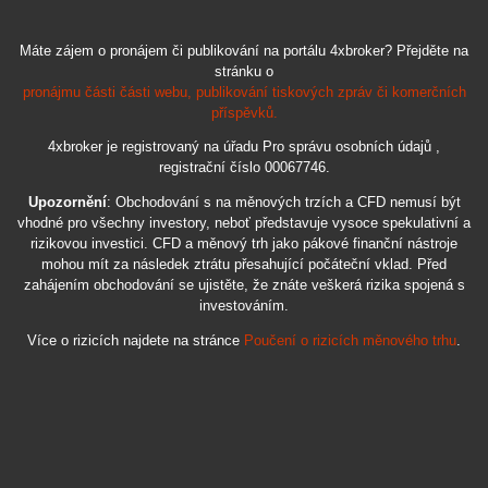
Máte zájem o pronájem či publikování na portálu 4xbroker? Přejděte na
stránku o
pronájmu části části webu, publikování tiskových zpráv či komerčních
příspěvků.
4xbroker je registrovaný na úřadu Pro správu osobních údajů ,
registrační číslo 00067746.
Upozornění
: Obchodování s na měnových trzích a CFD nemusí být
vhodné pro všechny investory, neboť představuje vysoce spekulativní a
rizikovou investici. CFD a měnový trh jako pákové finanční nástroje
mohou mít za následek ztrátu přesahující počáteční vklad. Před
zahájením obchodování se ujistěte, že znáte veškerá rizika spojená s
investováním.
Více o rizicích najdete na stránce
Poučení o rizicích měnového trhu
.