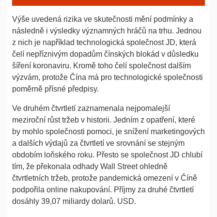
Výše uvedená rizika ve skutečnosti mění podmínky a
následně i výsledky významných hráčů na trhu. Jednou
z nich je například technologická společnost JD, která
čelí nepříznivým dopadům čínských blokád v důsledku
šíření koronaviru. Kromě toho čelí společnost dalším
výzvám, protože Čína má pro technologické společnosti
poměrně přísné předpisy.
Ve druhém čtvrtletí zaznamenala nejpomalejší
meziroční růst tržeb v historii. Jedním z opatření, které
by mohlo společnosti pomoci, je snížení marketingových
a dalších výdajů za čtvrtletí ve srovnání se stejným
obdobím loňského roku. Přesto se společnost JD chlubí
tím, že překonala odhady Wall Street ohledně
čtvrtletních tržeb, protože pandemická omezení v Číně
podpořila online nakupování. Příjmy za druhé čtvrtletí
dosáhly 39,07 miliardy dolarů. USD.