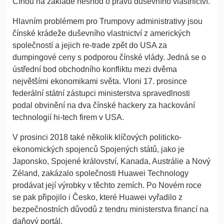
Čínou na základě neshod o právu duševního vlastnictví.
Hlavním problémem pro Trumpovy administrativy jsou
čínské krádeže duševního vlastnictví z amerických
společností a jejich re-trade zpět do USA za
dumpingové ceny s podporou čínské vlády. Jedná se o
ústřední bod obchodního konfliktu mezi dvěma
největšími ekonomikami světa. Vloni 17. prosince
federální státní zástupci ministerstva spravedlnosti
podal obvinění na dva čínské hackery za hackování
technologií hi-tech firem v USA.
V prosinci 2018 také několik klíčových politicko-
ekonomických spojenců Spojených států, jako je
Japonsko, Spojené království, Kanada, Austrálie a Nový
Zéland, zakázalo společnosti Huawei Technology
prodávat její výrobky v těchto zemích. Po Novém roce
se pak připojilo i Česko, které Huawei vyřadilo z
bezpečnostních důvodů z tendru ministerstva financí na
daňový portál.