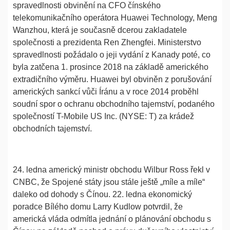
spravedlnosti obvinění na CFO čínského
telekomunikačního operátora Huawei Technology, Meng
Wanzhou, která je současně dcerou zakladatele
společnosti a prezidenta Ren Zhengfei. Ministerstvo
spravedlnosti požádalo o jeji vydání z Kanady poté, co
byla zatčena 1. prosince 2018 na základě amerického
extradičního výměru. Huawei byl obviněn z porušování
amerických sankcí vůči Íránu a v roce 2014 proběhl
soudní spor o ochranu obchodního tajemství, podaného
společností T-Mobile US Inc. (NYSE: T) za krádež
obchodních tajemství.
24. ledna americký ministr obchodu Wilbur Ross řekl v
CNBC, že Spojené státy jsou stále ještě „míle a míle“
daleko od dohody s Čínou. 22. ledna ekonomický
poradce Bílého domu Larry Kudlow potvrdil, že
americká vláda odmítla jednání o plánování obchodu s