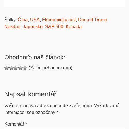
Štítky:
Čína
,
USA
,
Ekonomický růst
,
Donald Trump
,
Nasdaq
,
Japonsko
,
S&P 500
,
Kanada
Ohodnoťe náš článek:
(Zatím nehodnoceno)
Napsat komentář
Vaše e-mailová adresa nebude zveřejněna.
Vyžadované
informace jsou označeny
*
Komentář
*