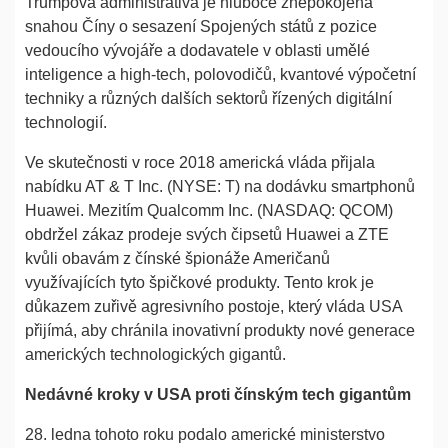
Trumpova administrativa je hluboce znepokojena
snahou Číny o sesazení Spojených států z pozice
vedoucího vývojáře a dodavatele v oblasti umělé
inteligence a high-tech, polovodičů, kvantové výpočetní
techniky a různých dalších sektorů řízených digitální
technologií.
Ve skutečnosti v roce 2018 americká vláda přijala
nabídku AT & T Inc. (NYSE: T) na dodávku smartphonů
Huawei. Mezitím Qualcomm Inc. (NASDAQ: QCOM)
obdržel zákaz prodeje svých čipsetů Huawei a ZTE
kvůli obavám z čínské špionáže Američanů
využívajících tyto špičkové produkty. Tento krok je
důkazem zuřivě agresivního postoje, který vláda USA
přijímá, aby chránila inovativní produkty nové generace
amerických technologických gigantů.
Nedávné kroky v USA proti čínským tech gigantům
28. ledna tohoto roku podalo americké ministerstvo