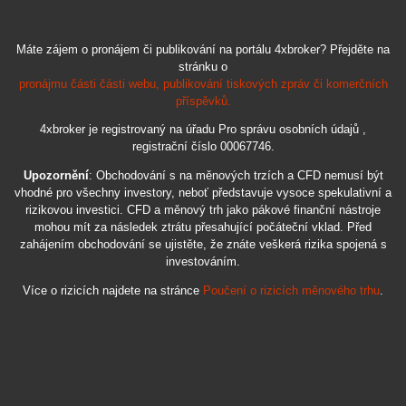
Máte zájem o pronájem či publikování na portálu 4xbroker? Přejděte na
stránku o
pronájmu části části webu, publikování tiskových zpráv či komerčních
příspěvků.
4xbroker je registrovaný na úřadu Pro správu osobních údajů ,
registrační číslo 00067746.
Upozornění
: Obchodování s na měnových trzích a CFD nemusí být
vhodné pro všechny investory, neboť představuje vysoce spekulativní a
rizikovou investici. CFD a měnový trh jako pákové finanční nástroje
mohou mít za následek ztrátu přesahující počáteční vklad. Před
zahájením obchodování se ujistěte, že znáte veškerá rizika spojená s
investováním.
Více o rizicích najdete na stránce
Poučení o rizicích měnového trhu
.