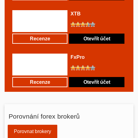
XTB
Recenze
Otevřít účet
FxPro
Recenze
Otevřít účet
Porovnání forex brokerů
Porovnat brokery