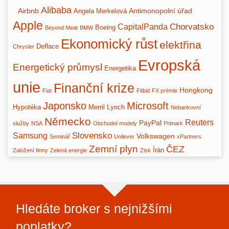
Alibaba
Airbnb
Antimonopolní úřad
Angela Merkelová
Apple
Chorvatsko
CapitalPanda
Boeing
Beyond Meat
BMW
Ekonomický růst
elektřina
Deflace
Chrysler
Evropská
Energetický průmysl
Energetika
unie
Finanční krize
Hongkong
Fiat
Fitbid
FX prémie
Japonsko
Microsoft
Hypotéka
Merril Lynch
Nebankovní
Německo
Reuters
PayPal
služby
NSA
Obchodní modely
Primark
Slovensko
Samsung
Volkswagen
Seminář
Unilever
xPartners
Zemní plyn
ČEZ
Írán
Založení firmy
Zelená energie
Zisk
Hledáte broker s nejnižšími
poplatky?