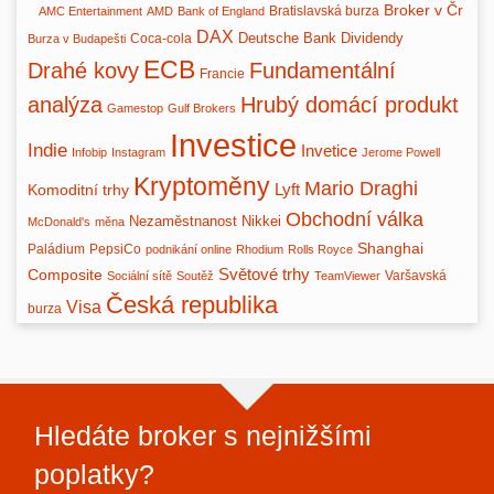
Broker v Čr
Bratislavská burza
AMC Entertainment
AMD
Bank of England
DAX
Deutsche Bank
Dividendy
Coca-cola
Burza v Budapešti
ECB
Drahé kovy
Fundamentální
Francie
analýza
Hrubý domácí produkt
Gamestop
Gulf Brokers
Investice
Indie
Invetice
Infobip
Instagram
Jerome Powell
Kryptoměny
Mario Draghi
Lyft
Komoditní trhy
Obchodní válka
Nezaměstnanost
Nikkei
McDonald's
měna
Shanghai
Paládium
PepsiCo
podnikání online
Rhodium
Rolls Royce
Světové trhy
Composite
Varšavská
Sociální sítě
Soutěž
TeamViewer
Česká republika
Visa
burza
Hledáte broker s nejnižšími
poplatky?