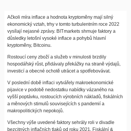
Ačkoli míra inflace a hodnota kryptoměny mají silný
ekonomický vztah, trhy v tomto turbulentním roce 2022
vysílají nejasné zprávy. BITmarkets shrnuje faktory a
důsledky letošní vysoké inflace a pohybů hlavní
kryptoměny, Bitcoinu.
Rostoucí ceny zboží a služeb v minulosti brzdily
hospodářský růst, přidávaly překážky na straně výdajů,
investicí a obecné ochotě utrácet a spotřebovávat.
V poslední době inflaci vytvářely makroekonomické
pijavice v podobě nedostatku nabídky vázaného na
vyšší poptávku, rostoucích výrobních nákladů, fiskálních
a měnových stimulů souvisejících s pandemií a
makropolitických nepokojů.
Všechny výše uvedené faktory sehrály roli v divadle
bezcitných inflačních tlaků od roku 2021. Fiskální &