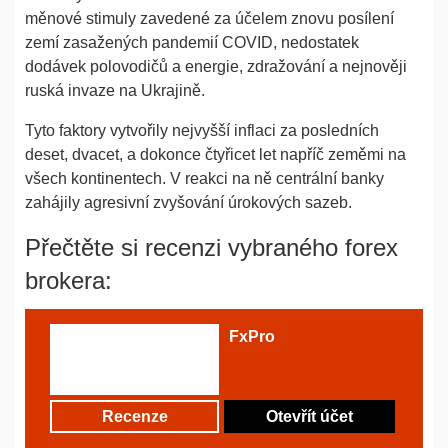
měnové stimuly zavedené za účelem znovu posílení
zemí zasažených pandemií COVID, nedostatek
dodávek polovodičů a energie, zdražování a nejnověji
ruská invaze na Ukrajině.
Tyto faktory vytvořily nejvyšší inflaci za posledních
deset, dvacet, a dokonce čtyřicet let napříč zeměmi na
všech kontinentech. V reakci na ně centrální banky
zahájily agresivní zvyšování úrokových sazeb.
Přečtěte si recenzi vybraného forex
brokera:
FxPro
Recenze
Otevřít účet