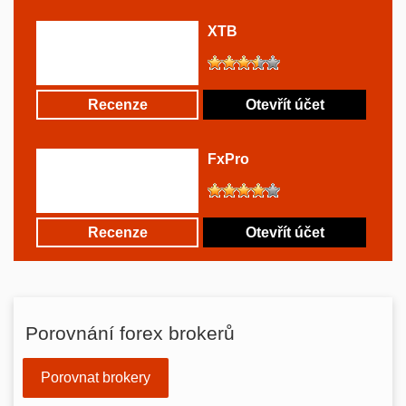
XTB
Recenze
Otevřít účet
FxPro
Recenze
Otevřít účet
Porovnání forex brokerů
Porovnat brokery