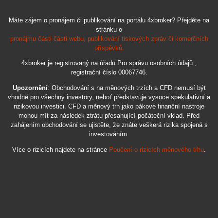
Máte zájem o pronájem či publikování na portálu 4xbroker? Přejděte na
stránku o
pronájmu části části webu, publikování tiskových zpráv či komerčních
příspěvků.
4xbroker je registrovaný na úřadu Pro správu osobních údajů ,
registrační číslo 00067746.
Upozornění
: Obchodování s na měnových trzích a CFD nemusí být
vhodné pro všechny investory, neboť představuje vysoce spekulativní a
rizikovou investici. CFD a měnový trh jako pákové finanční nástroje
mohou mít za následek ztrátu přesahující počáteční vklad. Před
zahájením obchodování se ujistěte, že znáte veškerá rizika spojená s
investováním.
Více o rizicích najdete na stránce
Poučení o rizicích měnového trhu
.