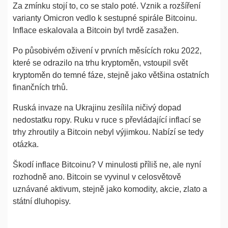
Za zmínku stojí to, co se stalo poté. Vznik a rozšíření
varianty Omicron vedlo k sestupné spirále Bitcoinu.
Inflace eskalovala a Bitcoin byl tvrdě zasažen.
Po působivém oživení v prvních měsících roku 2022,
které se odrazilo na trhu kryptoměn, vstoupil svět
kryptoměn do temné fáze, stejně jako většina ostatních
finančních trhů.
Ruská invaze na Ukrajinu zesílila ničivý dopad
nedostatku ropy. Ruku v ruce s převládající inflací se
trhy zhroutily a Bitcoin nebyl výjimkou. Nabízí se tedy
otázka.
Škodí inflace Bitcoinu? V minulosti příliš ne, ale nyní
rozhodně ano. Bitcoin se vyvinul v celosvětově
uznávané aktivum, stejně jako komodity, akcie, zlato a
státní dluhopisy.