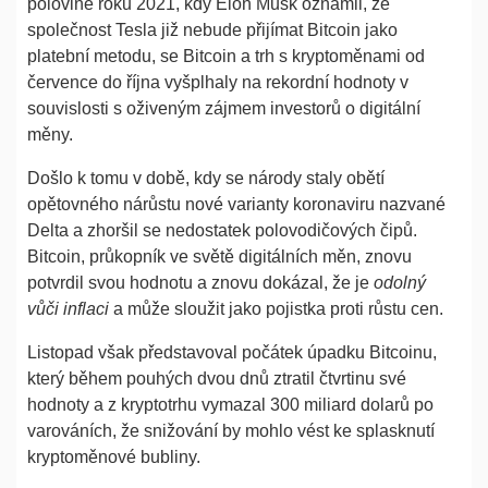
polovině roku 2021, kdy Elon Musk oznámil, že
společnost Tesla již nebude přijímat Bitcoin jako
platební metodu, se Bitcoin a trh s kryptoměnami od
července do října vyšplhaly na rekordní hodnoty v
souvislosti s oživeným zájmem investorů o digitální
měny.
Došlo k tomu v době, kdy se národy staly obětí
opětovného nárůstu nové varianty koronaviru nazvané
Delta a zhoršil se nedostatek polovodičových čipů.
Bitcoin, průkopník ve světě digitálních měn, znovu
potvrdil svou hodnotu a znovu dokázal, že je
odolný
vůči inflaci
a může sloužit jako pojistka proti růstu cen.
Listopad však představoval počátek úpadku Bitcoinu,
který během pouhých dvou dnů ztratil čtvrtinu své
hodnoty a z kryptotrhu vymazal 300 miliard dolarů po
varováních, že snižování by mohlo vést ke splasknutí
kryptoměnové bubliny.